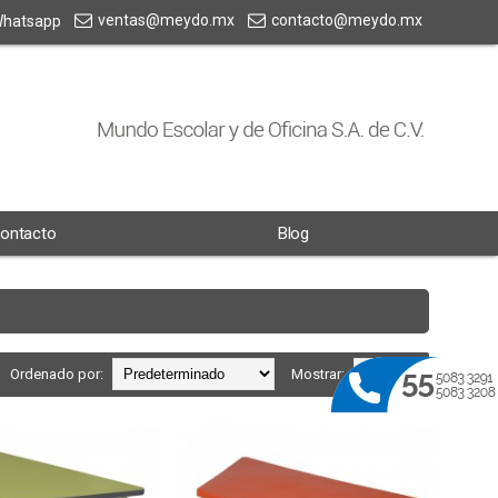
ventas@meydo.mx
contacto@meydo.mx
hatsapp
ontacto
Blog
Ordenado por:
Mostrar: