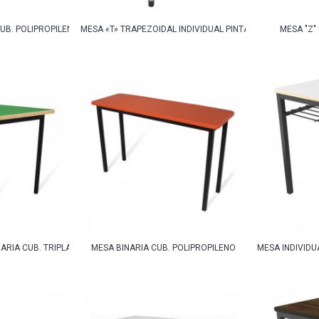
UB. POLIPROPILENO
MESA «T» TRAPEZOIDAL INDIVIDUAL PINTADA
MESA "Z"
ARIA CUB. TRIPLAY CON LP
MESA BINARIA CUB. POLIPROPILENO
MESA INDIVIDU