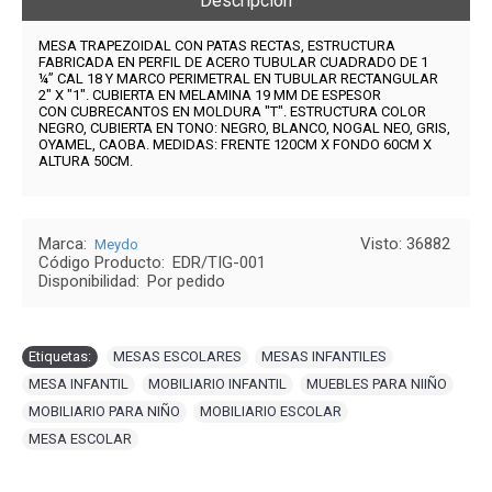
Descripción
MESA TRAPEZOIDAL CON PATAS RECTAS, ESTRUCTURA
FABRICADA EN PERFIL DE ACERO
TUBULAR CUADRADO DE 1
¼” CAL 18 Y MARCO PERIMETRAL EN TUBULAR RECTANGULAR
2" X "1"
.
CUBIERTA EN MELAMINA 19 MM DE ESPESOR
CON CUBRECANTOS EN MOLDURA "T".
ESTRUCTURA COLOR
NEGRO, CUBIERTA
EN TONO: NEGRO, BLANCO, NOGAL NEO, GRIS,
OYAMEL, CAOBA.
MEDIDAS: FRENTE 120
CM X FONDO 60CM X
ALTURA 50CM.
Marca:
Visto: 36882
Meydo
Código Producto:
EDR/TIG-001
Disponibilidad:
Por pedido
Etiquetas:
MESAS ESCOLARES
,
MESAS INFANTILES
,
MESA INFANTIL
,
MOBILIARIO INFANTIL
,
MUEBLES PARA NIIÑO
,
MOBILIARIO PARA NIÑO
,
MOBILIARIO ESCOLAR
,
MESA ESCOLAR