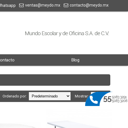
ventas@meydo.mx
contacto@meydo.mx
hatsapp
ontacto
Blog
Ordenado por:
Mostrar: