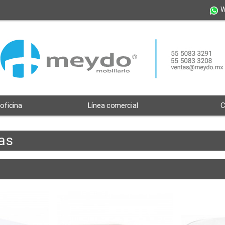
W
 oficina
Línea comercial
C
as