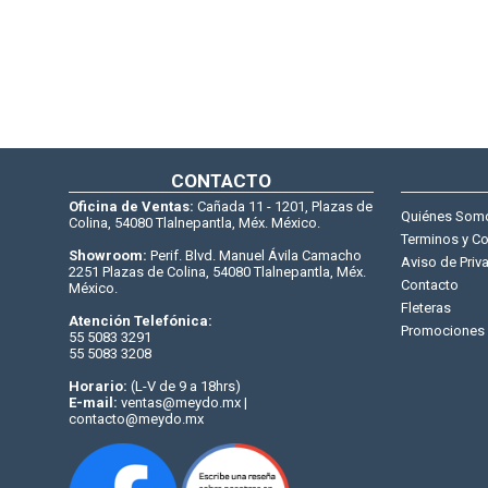
CONTACTO
Oficina de Ventas:
Cañada 11 - 1201, Plazas de
Quiénes Som
Colina, 54080 Tlalnepantla, Méx. México.
Terminos y C
Showroom:
Perif. Blvd. Manuel Ávila Camacho
Aviso de Priv
2251 Plazas de Colina, 54080 Tlalnepantla, Méx.
Contacto
México.
Fleteras
Atención Telefónica:
Promociones
55 5083 3291
55 5083 3208
Horario:
(L-V de 9 a 18hrs)
E-mail:
ventas@meydo.mx |
contacto@meydo.mx