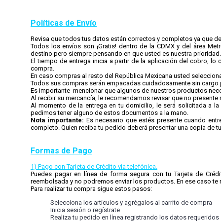
Políticas de Envío
Revisa que todos tus datos están correctos y completos ya que de 
Todos los envíos son ¡Gratis! dentro de la CDMX y del área Metr
destino pero siempre pensando en que usted es nuestra prioridad.
El tiempo de entrega inicia a partir de la aplicación del cobro, lo
compra.
En caso compras al resto del República Mexicana usted selecciona
Todos sus compras serán empacadas cuidadosamente sin cargo po
Es importante mencionar que algunos de nuestros productos neces
Al recibir su mercancía, le recomendamos revisar que no presente ni
Al momento de la entrega en tu domicilio, le será solicitada a la
pedimos tener alguno de estos documentos a la mano.
Nota importante:
Es necesario que estés presente cuando entre
completo. Quien reciba tu pedido deberá presentar una copia de tu i
Formas de Pago
1) Pago con Tarjeta de Crédito via telefónica.
Puedes pagar en línea de forma segura con tu Tarjeta de Créd
reembolsada y no podremos enviar los productos. En ese caso 
Para realizar tu compra sigue estos pasos:
Selecciona los artículos y agrégalos al carrito de compra
Inicia sesión o regístrate
Realiza tu pedido en línea registrando los datos requeridos