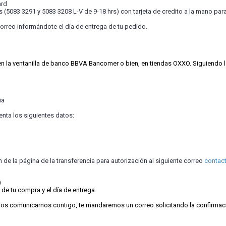
ard
s (5083 3291 y 5083 3208 L-V de 9-18 hrs) con tarjeta de credito a la mano para
 correo informándote el día de entrega de tu pedido.
n la ventanilla de banco BBVA Bancomer o bien, en tiendas OXXO. Siguiendo l
ia
enta los siguientes datos:
V
 de la página de la transferencia para autorización al siguiente correo
c
onta
)
 de tu compra y el día de entrega.
s comunicarnos contigo, te mandaremos un correo solicitando la confirmación