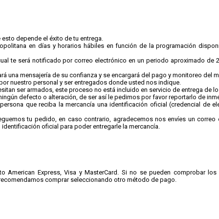
esto depende el éxito de tu entrega.
opolitana en días y horarios hábiles en función de la programación disponib
 cual te será notificado por correo electrónico en un periodo aproximado de 2
rá una mensajería de su confianza y se encargará del pago y monitoreo del 
r nuestro personal y ser entregados donde usted nos indique.
itan ser armados, este proceso no está incluido en servicio de entrega de l
ngún defecto o alteración, de ser así le pedimos por favor reportarlo de inmed
 persona que reciba la mercancía una identificación oficial (credencial de el
guemos tu pedido, en caso contrario, agradecemos nos envíes un correo e
dentificación oficial para poder entregarle la mercancía.
ito American Express, Visa y MasterCard. Si no se pueden comprobar los
te recomendamos comprar seleccionando otro método de pago.