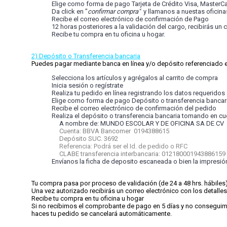
Elige como forma de pago Tarjeta de Crédito Visa, MasterC
Da click en "
confirmar compra"
y llamanos a nuestas oficina
Recibe el correo electrónico de confirmación de Pago
12 horas posteriores a la validación del cargo, recibirás un
Recibe tu compra en tu oficina u hogar.
2) Depósito o Transferencia bancaria
Puedes pagar mediante banca en línea y/o depósito referenciado e
Selecciona los artículos y agrégalos al carrito de compra
Inicia sesión o regístrate
Realiza tu pedido en línea registrando los datos requeridos
Elige como forma de pago Depósito o transferencia bancar
Recibe el correo electrónico de confirmación del pedido
Realiza el depósito o transferencia bancaria tomando en cu
A nombre de: MUNDO ESCOLAR Y DE OFICINA SA DE C
Cuenta: BBVA Bancomer 0194388615
Depósito SUC. 3692
Referencia: Podrá ser el Id. de pedido o RFC
CLABE transferencia interbancaria: 012180001943886159
Envíanos la ficha de deposito escaneada o bien la impresión
Tu compra pasa por proceso de validación (de 24 a 48 hrs. hábiles
Una vez autorizado recibirás un correo electrónico con los detalles
Recibe tu compra en tu oficina u hogar
Si no recibimos el comprobante de pago en 5 días y no conseguimo
haces tu pedido se cancelará automáticamente.