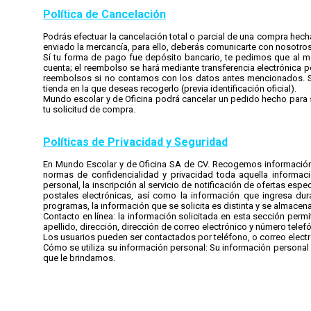
Política de Cancelación
Podrás efectuar la cancelación total o parcial de una compra hech
enviado la mercancía, para ello, deberás comunicarte con nosotros v
Sí tu forma de pago fue depósito bancario, te pedimos que al mo
cuenta; el reembolso se hará mediante transferencia electrónica p
reembolsos si no contamos con los datos antes mencionados. Si 
tienda en la que deseas recogerlo (previa identificación oficial).
Mundo escolar y de Oficina podrá cancelar un pedido hecho para s
tu solicitud de compra.
Políticas de Privacidad y Seguridad
En Mundo Escolar y de Oficina SA de CV. Recogemos información d
normas de confidencialidad y privacidad toda aquella informació
personal, la inscripción al servicio de notificación de ofertas espe
postales electrónicas, así como la información que ingresa du
programas, la información que se solicita es distinta y se almace
Contacto en línea: la información solicitada en esta sección permi
apellido, dirección, dirección de correo electrónico y número telef
Los usuarios pueden ser contactados por teléfono, o correo electrón
Cómo se utiliza su información personal: Su información personal s
que le brindamos.