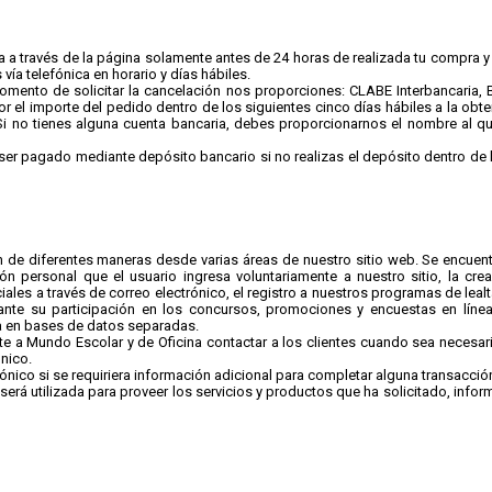
a a través de la página solamente antes de 24 horas de realizada tu compra 
ía telefónica en horario y días hábiles.
mento de solicitar la cancelación nos proporciones: CLABE Interbancaria, B
or el importe del pedido dentro de los siguientes cinco días hábiles a la obt
no tienes alguna cuenta bancaria, debes proporcionarnos el nombre al que
er pagado mediante depósito bancario si no realizas el depósito dentro de l
e diferentes maneras desde varias áreas de nuestro sitio web. Se encuentr
n personal que el usuario ingresa voluntariamente a nuestro sitio, la creac
ciales a través de correo electrónico, el registro a nuestros programas de lealt
rante su participación en los concursos, promociones y encuestas en lí
na en bases de datos separadas.
te a Mundo Escolar y de Oficina contactar a los clientes cuando sea necesari
ónico.
ico si se requiriera información adicional para completar alguna transacción. 
erá utilizada para proveer los servicios y productos que ha solicitado, infor