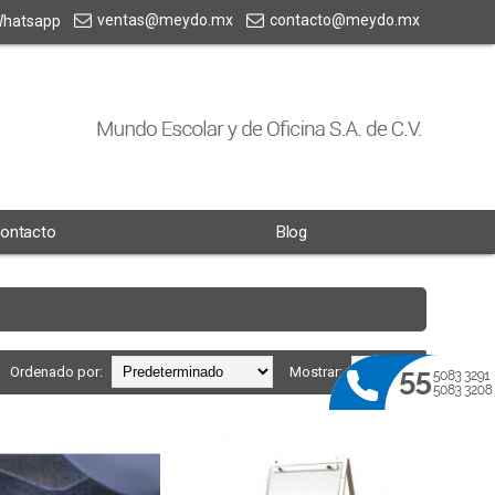
ventas@meydo.mx
contacto@meydo.mx
hatsapp
ontacto
Blog
Ordenado por:
Mostrar: