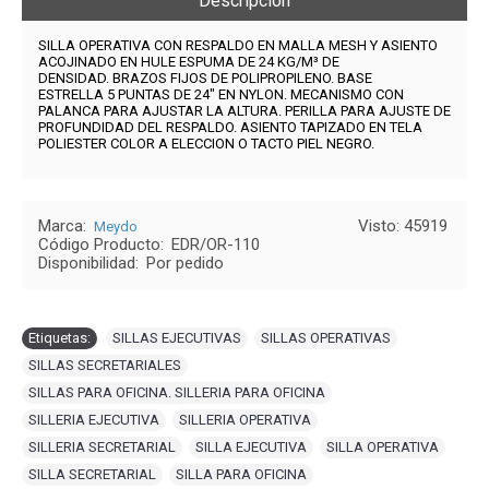
Descripción
SILLA OPERATIVA CON RESPALDO EN MALLA MESH Y ASIENTO
ACOJINADO EN HULE ESPUMA DE 24 KG/M³ DE
DENSIDAD.
BRAZOS FIJOS DE POLIPROPILENO.
BASE
ESTRELLA 5 PUNTAS DE 24" EN NYLON. MECANISMO CON
PALANCA PARA AJUSTAR LA ALTURA. PERILLA PARA AJUSTE DE
PROFUNDIDAD DEL RESPALDO.
ASIENTO TAPIZADO EN TELA
POLIESTER COLOR A ELECCION O TACTO PIEL NEGRO.
Marca:
Visto: 45919
Meydo
Código Producto:
EDR/OR-110
Disponibilidad:
Por pedido
Etiquetas:
SILLAS EJECUTIVAS
,
SILLAS OPERATIVAS
,
SILLAS SECRETARIALES
,
SILLAS PARA OFICINA. SILLERIA PARA OFICINA
,
SILLERIA EJECUTIVA
,
SILLERIA OPERATIVA
,
SILLERIA SECRETARIAL
,
SILLA EJECUTIVA
,
SILLA OPERATIVA
,
SILLA SECRETARIAL
,
SILLA PARA OFICINA
,