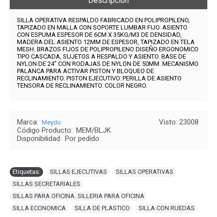
Descripción
SILLA OPERATIVA RESPALDO FABRICADO EN POLIPROPILENO,
TAPIZADO EN MALLA CON SOPORTE LUMBAR FIJO. ASIENTO
CON ESPUMA ESPESOR DE 6CM X 35KG/M3 DE DENSIDAD,
MADERA DEL ASIENTO 12MM DE ESPESOR, TAPIZADO EN TELA
MESH. BRAZOS FIJOS DE POLIPROPILENO DISEÑO ERGONOMICO
TIPO CASCADA, SUJETOS A RESPALDO Y ASIENTO. BASE DE
NYLON DE 24" CON RODAJAS DE NYLON DE 50MM. MECANISMO
PALANCA PARA ACTIVAR PISTON Y BLOQUEO DE
RECLINAMIENTO. PISTON EJECUTIVO. PERILLA DE ASIENTO
TENSORA DE RECLINAMIENTO. COLOR NEGRO.
Marca:
Visto: 23008
Meydo
Código Producto:
MEM/BLJK
Disponibilidad:
Por pedido
Etiquetas:
SILLAS EJECUTIVAS
,
SILLAS OPERATIVAS
,
SILLAS SECRETARIALES
,
SILLAS PARA OFICINA. SILLERIA PARA OFICINA
,
SILLA ECONOMICA
,
SILLA DE PLASTICO
,
SILLA CON RUEDAS