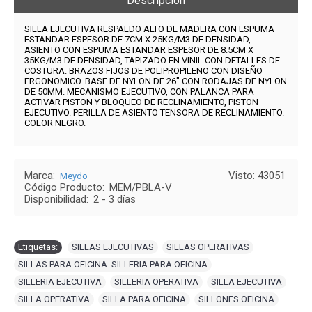
Descripción
SILLA EJECUTIVA RESPALDO ALTO DE MADERA CON ESPUMA
ESTANDAR ESPESOR DE 7CM X 25KG/M3 DE DENSIDAD,
ASIENTO CON ESPUMA ESTANDAR ESPESOR DE 8.5CM X
35KG/M3 DE DENSIDAD, TAPIZADO EN VINIL CON DETALLES DE
COSTURA. BRAZOS FIJOS DE POLIPROPILENO CON DISEÑO
ERGONOMICO. BASE DE NYLON DE 26" CON RODAJAS DE NYLON
DE 50MM. MECANISMO EJECUTIVO, CON PALANCA PARA
ACTIVAR PISTON Y BLOQUEO DE RECLINAMIENTO, PISTON
EJECUTIVO. PERILLA DE ASIENTO TENSORA DE RECLINAMIENTO.
COLOR NEGRO.
Marca:
Visto: 43051
Meydo
Código Producto:
MEM/PBLA-V
Disponibilidad:
2 - 3 días
Etiquetas:
SILLAS EJECUTIVAS
,
SILLAS OPERATIVAS
,
SILLAS PARA OFICINA. SILLERIA PARA OFICINA
,
SILLERIA EJECUTIVA
,
SILLERIA OPERATIVA
,
SILLA EJECUTIVA
,
SILLA OPERATIVA
,
SILLA PARA OFICINA
,
SILLONES OFICINA