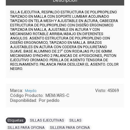
Descripción
SILLA EJECUTIVA, RESPALDO ESTRUCTURA DE POLIPROPILENO
TAPIZADO EN MALLA CON SOPORTE LUMBAR ACOJINADO
TAPIZADO EN TELA MESH Y AJUSTABLE EN ALTURA, CABECERA
ESTRUCTURA DE POLIPROPILENO CON DISEÑO ERGONOMICO
TAPIZADA EN MALLA, AJUSTABLE EN ALTURA Y CON
MECANISMO ROTABLE ARRIBA/ABAJO EN DIFERENTES
ANGULOS. ASIENTO ESTRUCTURA DE POLIPROPILENO CON
DISEÑO ERGONOMICO, TAPIZADO EN MALLA. BRAZOS
AJUSTABLES EN ALTURA CON CODERA EN POLIURETANO
SUAVE. BASE ALUMINIO DE 27" CON RODAJAS PU DE 60MM.
MECANISMO SYNCHRO 2 PALANCAS DE 4 POSICIONES, PISTON
EJECUTIVO CROMADO. PERILLA DE ASIENTO TENSORA DE
RECLINAMIENTO. PALANCA PARA DESLIZAR EL ASIENTO. COLOR
NEGRO.
Marca:
Visto: 45069
Meydo
Código Producto:
MEM/ARS-C
Disponibilidad:
Por pedido
Etiquetas:
SILLAS EJECUTIVAS
,
SILLAS
,
SILLAS PARA OFICINA
,
SILLERIA PARA OFICINA
,