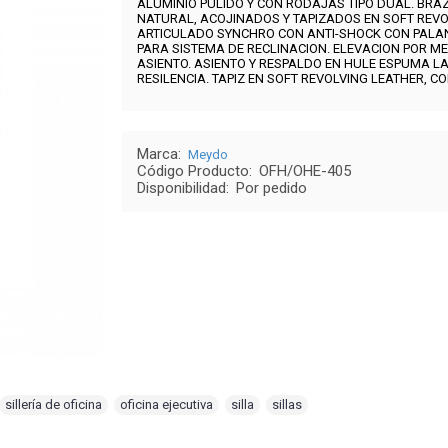
ALUMINIO PULIDO Y CON RODAJAS TIPO DUAL.
BRA
NATURAL, ACOJINADOS Y TAPIZADOS EN SOFT REV
ARTICULADO SYNCHRO CON ANTI-SHOCK CON PALAN
PARA SISTEMA DE RECLINACION.
ELEVACION POR ME
ASIENTO. ASIENTO Y RESPALDO EN HULE ESPUMA L
RESILENCIA. TAPIZ EN SOFT REVOLVING LEATHER, C
Marca:
Meydo
Código Producto:
OFH/OHE-405
Disponibilidad:
Por pedido
sillería de oficina
,
oficina ejecutiva
,
silla
,
sillas