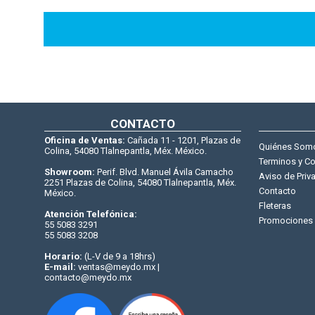
CONTACTO
Oficina de Ventas:
Cañada 11 - 1201, Plazas de
Quiénes Som
Colina, 54080 Tlalnepantla, Méx. México.
Terminos y C
Showroom:
Perif. Blvd. Manuel Ávila Camacho
Aviso de Priv
2251 Plazas de Colina, 54080 Tlalnepantla, Méx.
Contacto
México.
Fleteras
Atención Telefónica:
Promociones
55 5083 3291
55 5083 3208
Horario:
(L-V de 9 a 18hrs)
E-mail:
ventas@meydo.mx |
contacto@meydo.mx