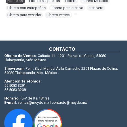
Etiquetas:
Librero sin puertas
,
Librero
,
Librero Metálico
,
Librero con entrepaños
,
Librero para archivo
,
archivero
,
Librero para vestidor
,
Librero vertical
,
CONTACTO
Oficina de Ventas:
Cañada 11 - 1201, Plazas de Colina, 54080
Tlalnepantla, Méx. México.
Showroom:
Perif. Blvd. Manuel Ávila Camacho 2251 Plazas de Colina,
54080 Tlalnepantla, Méx. México.
Atención Telefónica:
55 5083 3291
55 5083 3208
Horario:
(L-V de 9 a 18hrs)
E-mail:
ventas@meydo.mx | contacto@meydo.mx