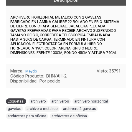
Descripción
ARCHIVERO HORIZONTAL METALICO CON 2 GAVETAS.
FABRICADO EN LAMINA CALIBRE 22 ROLADO EN FRIO. SISTEMA
DE CIERRE CON CHAPA GENERAL. JALADERA PLEGADA.
GAVETAS PREPARADAS PARA RECIBIR ARCHIVO SUSPENDIDO
TAMAÑO OFICIO, CORREDERA TELESCOPICA EMBALINADA
HASTA 30KG DE CARGA. TERMINADO EN PINTURA CON
APLICACION ELECTROSTATICA EN FORMULA HIBRIDO
HORNEADO A 190°. COLOR: ARENA, GRIS O NEGRO.
DIMENSIONES: FRENTE 100CM, FONDO 45CM Y ALTURA 74CM.
Marca:
Visto: 35791
Meydo
Código Producto:
BHN/AH-2
Disponibilidad:
Por pedido
Etiquetas:
archivero
,
archiveros
,
archivero horizontal
,
gavetas
,
archivero metalico
,
archivero 2 gavetas
,
archiveros para oficina
,
archiveros de oficina