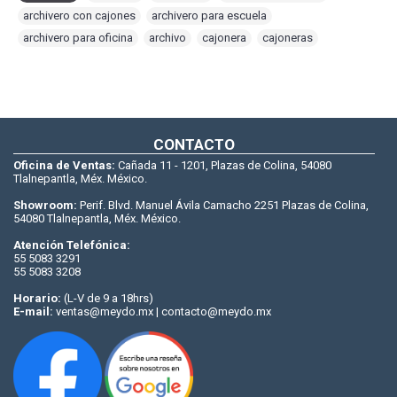
archivero con cajones
,
archivero para escuela
,
archivero para oficina
,
archivo
,
cajonera
,
cajoneras
CONTACTO
Oficina de Ventas:
Cañada 11 - 1201, Plazas de Colina, 54080
Tlalnepantla, Méx. México.
Showroom:
Perif. Blvd. Manuel Ávila Camacho 2251 Plazas de Colina,
54080 Tlalnepantla, Méx. México.
Atención Telefónica:
55 5083 3291
55 5083 3208
Horario:
(L-V de 9 a 18hrs)
E-mail:
ventas@meydo.mx | contacto@meydo.mx