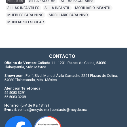
Etiquetas:
SILLA ESCOLAR
,
SILLAS ESCOLARES
,
SILLAS INFANTILES
,
SILLA INFANTIL
,
MOBILIARIO INFANTIL
,
MUEBLES PARA NIIÑO
,
MOBILIARIO PARA NIÑO
,
MOBILIARIO ESCOLAR
CONTACTO
Oficina de Ventas:
Cañada 11 - 1201, Plazas de Colina, 54080
Tlalnepantla, Méx. México.
Showroom:
Perif. Blvd. Manuel Ávila Camacho 2251 Plazas de Colina,
54080 Tlalnepantla, Méx. México.
Atención Telefónica:
55 5083 3291
55 5083 3208
Horario:
(L-V de 9 a 18hrs)
E-mail:
ventas@meydo.mx | contacto@meydo.mx