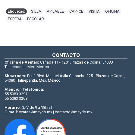
Etiquetas:
SILLA
,
APILABLE
,
CAPFCE
,
VISITA
,
OFICINA
,
ESPERA
,
ESCOLAR
CONTACTO
Oficina de Ventas:
Cañada 11 - 1201, Plazas de Colina, 54080
Tlalnepantla, Méx. México.
Showroom:
Perif. Blvd. Manuel Ávila Camacho 2251 Plazas de Colina,
54080 Tlalnepantla, Méx. México.
Atención Telefónica:
55 5083 3291
55 5083 3208
Horario:
(L-V de 9 a 18hrs)
E-mail:
ventas@meydo.mx | contacto@meydo.mx