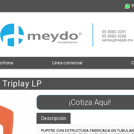
W
 oficina
Línea comercial
C
 Triplay LP
¡Cotiza Aqui!
Descripción
PUPITRE CON ESTRUCTURA FABRICADA EN TUBULAR 