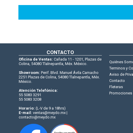
CONTACTO
Oficina de Ventas:
Cañada 11 - 1201, Plazas de
Quiénes Som
Colina, 54080 Tlalnepantla, Méx. México.
Terminos y C
Showroom:
Perif. Blvd. Manuel Ávila Camacho
Aviso de Priv
2251 Plazas de Colina, 54080 Tlalnepantla, Méx.
Contacto
México.
Fleteras
Atención Telefónica:
Promociones
55 5083 3291
55 5083 3208
Horario:
(L-V de 9 a 18hrs)
E-mail:
ventas@meydo.mx |
contacto@meydo.mx