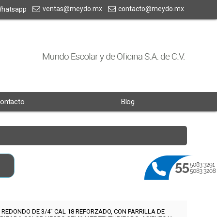
ventas@meydo.mx
contacto@meydo.mx
hatsapp
ontacto
Blog
REDONDO DE 3/4” CAL 18 REFORZADO, CON PARRILLA DE