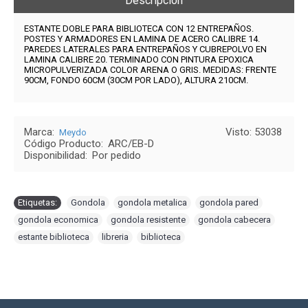
Descripción
ESTANTE DOBLE PARA BIBLIOTECA CON 12 ENTREPAÑOS.
POSTES Y ARMADORES EN LAMINA DE ACERO CALIBRE 14.
PAREDES LATERALES PARA ENTREPAÑOS Y CUBREPOLVO EN
LAMINA CALIBRE 20. TERMINADO CON PINTURA EPOXICA
MICROPULVERIZADA COLOR ARENA O GRIS. MEDIDAS: FRENTE
90CM, FONDO 60CM (30CM POR LADO), ALTURA 210CM.
Marca:
Visto: 53038
Meydo
Código Producto:
ARC/EB-D
Disponibilidad:
Por pedido
Etiquetas:
Gondola
,
gondola metalica
,
gondola pared
,
gondola economica
,
gondola resistente
,
gondola cabecera
,
estante biblioteca
,
libreria
,
biblioteca