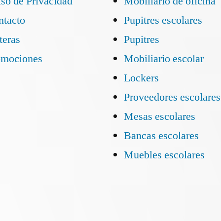
so de Privacidad
Mobiliario de oficina
ntacto
Pupitres escolares
teras
Pupitres
omociones
Mobiliario escolar
Lockers
Proveedores escolares
Mesas escolares
Bancas escolares
Muebles escolares