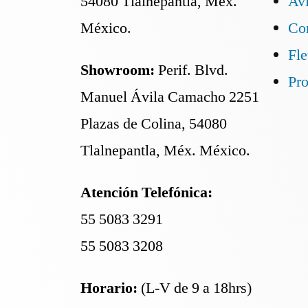
54080 Tlalnepantla, Méx.
Avi
México.
Co
Fle
Showroom:
Perif. Blvd.
Pr
Manuel Ávila Camacho 2251
Plazas de Colina, 54080
Tlalnepantla, Méx. México.
Atención Telefónica:
55 5083 3291
55 5083 3208
Horario:
(L-V de 9 a 18hrs)