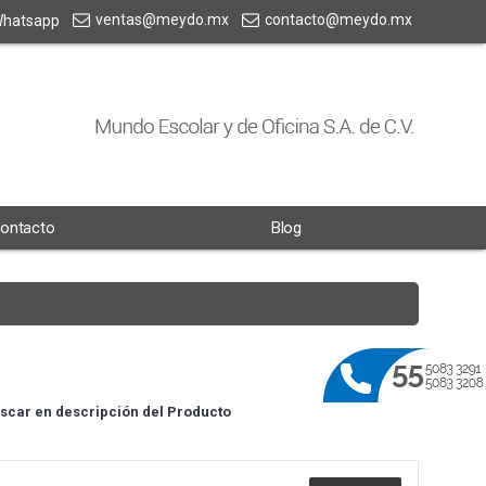
ventas@meydo.mx
contacto@meydo.mx
hatsapp
ontacto
Blog
scar en descripción del Producto