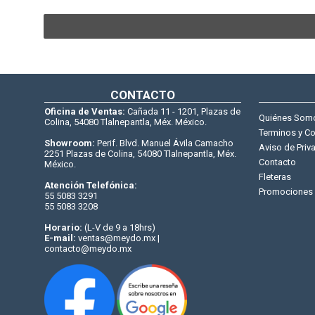
CONTACTO
Oficina de Ventas:
Cañada 11 - 1201, Plazas de
Quiénes Som
Colina, 54080 Tlalnepantla, Méx. México.
Terminos y C
Showroom:
Perif. Blvd. Manuel Ávila Camacho
Aviso de Priv
2251 Plazas de Colina, 54080 Tlalnepantla, Méx.
Contacto
México.
Fleteras
Atención Telefónica:
Promociones
55 5083 3291
55 5083 3208
Horario:
(L-V de 9 a 18hrs)
E-mail:
ventas@meydo.mx |
contacto@meydo.mx