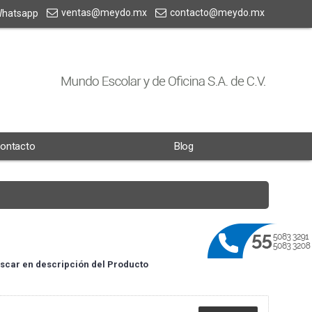
ventas@meydo.mx
contacto@meydo.mx
hatsapp
ontacto
Blog
scar en descripción del Producto