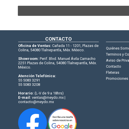
CONTACTO
Oficina de Ventas:
Cañada 11 - 1201, Plazas de
Quiénes Som
Colina, 54080 Tlalnepantla, Méx. México.
Terminos y C
Showroom:
Perif. Blvd. Manuel Ávila Camacho
Aviso de Priv
2251 Plazas de Colina, 54080 Tlalnepantla, Méx.
Contacto
México.
Fleteras
Atención Telefónica:
Promociones
55 5083 3291
55 5083 3208
Horario:
(L-V de 9 a 18hrs)
E-mail:
ventas@meydo.mx |
contacto@meydo.mx