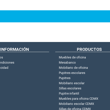
Envío a todo México
INFORMACIÓN
PRODUCTOS
os
Muebles de oficina
ondiciones
Mesabanco
acidad
Mobiliario de oficina
Pupitres escolares
Pupitres
Mobiliario escolar
Sillas escolares
Pupitre infantil
Muebles para oficina CDMX
Mobiliario escolar CDMX
Sillas de oficina CDMX