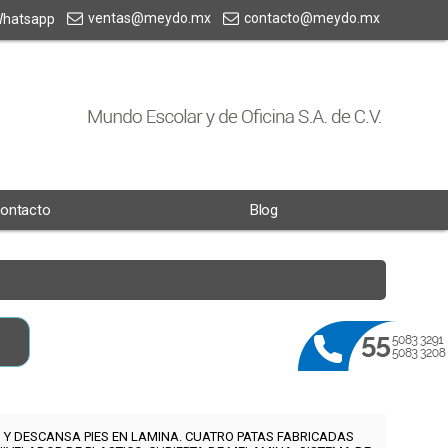
ventas@meydo.mx
contacto@meydo.mx
hatsapp
ontacto
Blog
 Y DESCANSA PIES EN LAMINA.
CUATRO PATAS FABRICADAS