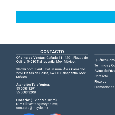
CONTACTO
Oficina de Ventas:
Cañada 11 - 1201, Plazas de
Quiénes Som
Colina, 54080 Tlalnepantla, Méx. México.
Terminos y C
Showroom:
Perif. Blvd. Manuel Ávila Camacho
Aviso de Priv
2251 Plazas de Colina, 54080 Tlalnepantla, Méx.
Contacto
México.
Fleteras
Atención Telefónica:
Promociones
55 5083 3291
55 5083 3208
Horario:
(L-V de 9 a 18hrs)
E-mail:
ventas@meydo.mx |
contacto@meydo.mx