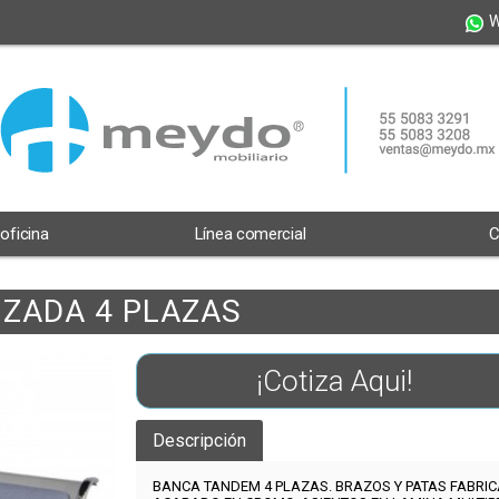
W
 oficina
Línea comercial
C
IZADA 4 PLAZAS
¡Cotiza Aqui!
Descripción
BANCA TANDEM 4 PLAZAS. BRAZOS Y PATAS FABRICA