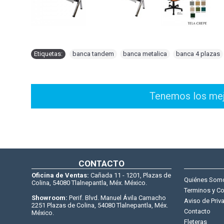
Etiquetas:
banca tandem
,
banca metalica
,
banca 4 plazas
CONTACTO
Oficina de Ventas:
Cañada 11 - 1201, Plazas de
Quiénes Som
Colina, 54080 Tlalnepantla, Méx. México.
Terminos y C
Showroom:
Perif. Blvd. Manuel Ávila Camacho
Aviso de Priv
2251 Plazas de Colina, 54080 Tlalnepantla, Méx.
Contacto
México.
Fleteras