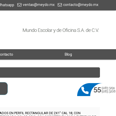
ventas@meydo.mx
contacto@meydo.mx
hatsapp
ontacto
Blog
DOS EN PERFIL RECTANGULAR DE 2X1" CAL 18, CON