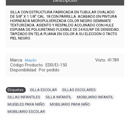
Descripción
SILLA CON ESTRUCTURA FABRICADA EN TUBULAR OVALADO
DE 5/8" X 1 1/8" CAL. 18 CON PARRILLA. ACABADO EN PINTURA
HORNEADA MICROPULVERIZADA COLOR NEGRO SEMIMATE
TEXTURIZADA. ASIENTO Y RESPALDO ACOJINADO CON HULE
ESPUMA DE POLIURETANO FLEXIBLE DE 24 KG/M³ DE DENSIDAD.
TAPIZADO EN TELA PLIANA EN COLOR A SU ELECCION O TACTO
PIEL NEGRO.
Marca:
Visto: 41789
Meydo
Código Producto:
EDR/EI-150
Disponibilidad:
Por pedido
Etiquetas:
SILLA ESCOLAR
,
SILLAS ESCOLARES
,
SILLAS INFANTILES
,
SILLA INFANTIL
,
MOBILIARIO INFANTIL
,
MUEBLES PARA NIIÑO
,
MOBILIARIO PARA NIÑO
,
MOBILIARIO ESCOLAR